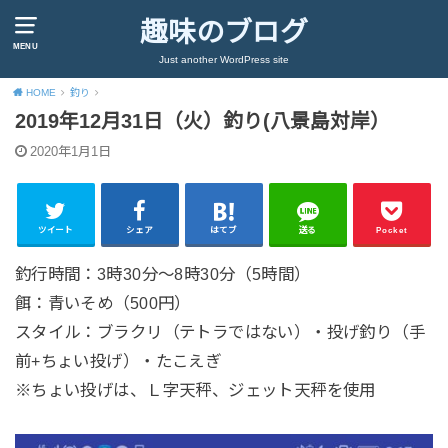
趣味のブログ
MENU
Just another WordPress site
HOME
釣り
2019年12月31日（火）釣り(八景島対岸）
2020年1月1日
ツイート
シェア
はてブ
送る
Pocket
釣行時間：3時30分～8時30分（5時間）
餌：青いそめ（500円）
スタイル：ブラクリ（テトラではない）・投げ釣り（手
前+ちょい投げ）・たこえぎ
※ちょい投げは、Ｌ字天秤、ジェット天秤を使用